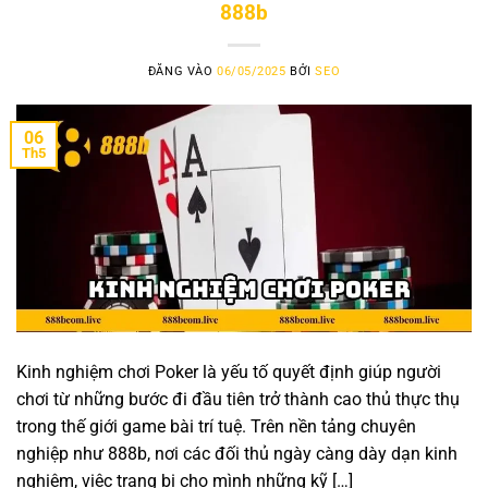
888b
ĐĂNG VÀO
06/05/2025
BỞI
SEO
06
Th5
Kinh nghiệm chơi Poker là yếu tố quyết định giúp người
chơi từ những bước đi đầu tiên trở thành cao thủ thực thụ
trong thế giới game bài trí tuệ. Trên nền tảng chuyên
nghiệp như 888b, nơi các đối thủ ngày càng dày dạn kinh
nghiệm, việc trang bị cho mình những kỹ […]