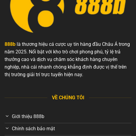
888b
là thương hiệu cá cược uy tín hàng đầu Châu Á trong
năm 2025. Nổi bật với kho trò chơi phong phú, tỷ lệ trả
thưởng cao và dịch vụ chăm sóc khách hàng chuyên
nghiệp, nhà cái nhanh chóng khẳng định được vị thế trên
thị trường giải trí trực tuyến hiện nay.
VỀ CHÚNG TÔI
Giới thiệu 888b
Chính sách bảo mật