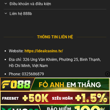
Điều khoản và điều kiện
Liên hệ 888b
THÔNG TIN LIÊN HỆ
Website:
https://idealcasino.tv/
Địa chỉ: 326 Ung Văn Khiêm, Phường 25, Bình Thạnh,
Hồ Chí Minh, Việt Nam
Phone: 0325686879
Email:
888bcomlive@gmail.com
Hashtags: #888b #888bcom #nhacai888b
#trangchu888b #dangnhap888b #link888b