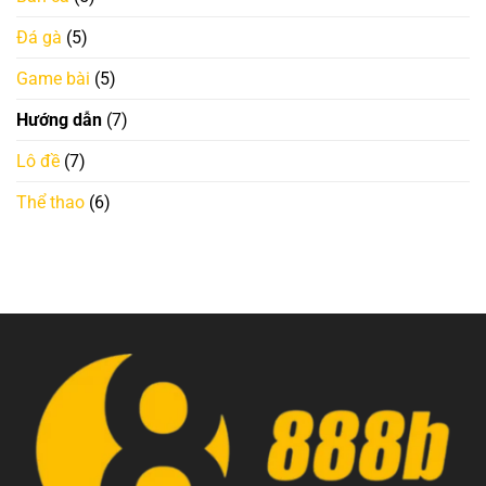
Có
Từng
Chuẩn
Cú
Đá gà
(5)
Đến
Đá
Từ
Chuyên
Game bài
(5)
Gia
888B
Hướng dẫn
(7)
Lô đề
(7)
Thể thao
(6)