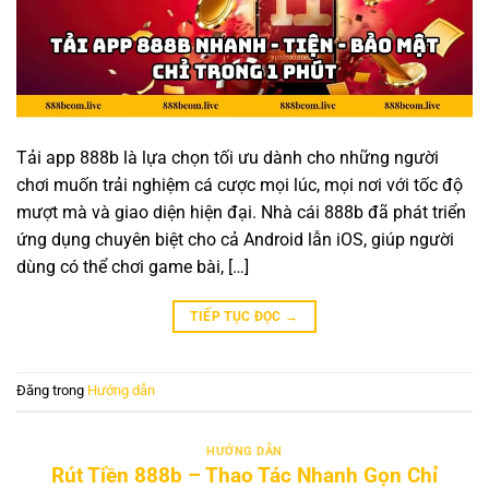
Tải app 888b là lựa chọn tối ưu dành cho những người
chơi muốn trải nghiệm cá cược mọi lúc, mọi nơi với tốc độ
mượt mà và giao diện hiện đại. Nhà cái 888b đã phát triển
ứng dụng chuyên biệt cho cả Android lẫn iOS, giúp người
dùng có thể chơi game bài, […]
TIẾP TỤC ĐỌC
→
Đăng trong
Hướng dẫn
HƯỚNG DẪN
Rút Tiền 888b – Thao Tác Nhanh Gọn Chỉ