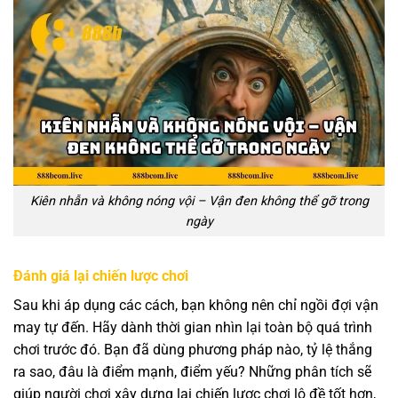
Kiên nhẫn và không nóng vội – Vận đen không thể gỡ trong
ngày
Đánh giá lại chiến lược chơi
Sau khi áp dụng các cách, bạn không nên chỉ ngồi đợi vận
may tự đến. Hãy dành thời gian nhìn lại toàn bộ quá trình
chơi trước đó. Bạn đã dùng phương pháp nào, tỷ lệ thắng
ra sao, đâu là điểm mạnh, điểm yếu? Những phân tích sẽ
giúp người chơi xây dựng lại chiến lược chơi lô đề tốt hơn,