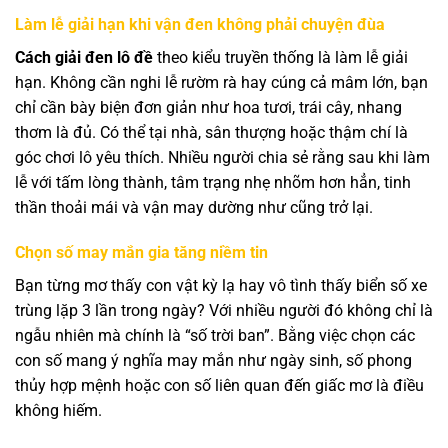
Làm lễ giải hạn khi vận đen không phải chuyện đùa
Cách giải đen lô đề
theo kiểu truyền thống là làm lễ giải
hạn. Không cần nghi lễ rườm rà hay cúng cả mâm lớn, bạn
chỉ cần bày biện đơn giản như hoa tươi, trái cây, nhang
thơm là đủ. Có thể tại nhà, sân thượng hoặc thậm chí là
góc chơi lô yêu thích. Nhiều người chia sẻ rằng sau khi làm
lễ với tấm lòng thành, tâm trạng nhẹ nhõm hơn hẳn, tinh
thần thoải mái và vận may dường như cũng trở lại.
Chọn số may mắn gia tăng niềm tin
Bạn từng mơ thấy con vật kỳ lạ hay vô tình thấy biển số xe
trùng lặp 3 lần trong ngày? Với nhiều người đó không chỉ là
ngẫu nhiên mà chính là “số trời ban”. Bằng việc chọn các
con số mang ý nghĩa may mắn như ngày sinh, số phong
thủy hợp mệnh hoặc con số liên quan đến giấc mơ là điều
không hiếm.