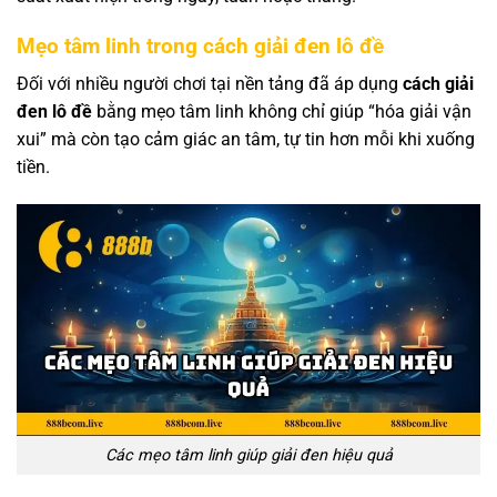
Mẹo tâm linh trong cách giải đen lô đề
Đối với nhiều người chơi tại nền tảng đã áp dụng
cách giải
đen lô đề
bằng mẹo tâm linh không chỉ giúp “hóa giải vận
xui” mà còn tạo cảm giác an tâm, tự tin hơn mỗi khi xuống
tiền.
Các mẹo tâm linh giúp giải đen hiệu quả