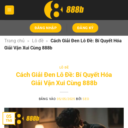
Bỏ
qua
nội
dung
ĐĂNG NHẬP
ĐĂNG KÝ
Trang chủ
»
Lô đề
»
Cách Giải Đen Lô Đề: Bí Quyết Hóa
Giải Vận Xui Cùng 888b
LÔ ĐỀ
Cách Giải Đen Lô Đề: Bí Quyết Hóa
Giải Vận Xui Cùng 888b
ĐĂNG VÀO
05/05/2025
BỞI
SEO
05
Th5