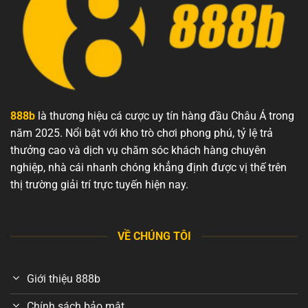
888b
là thương hiệu cá cược uy tín hàng đầu Châu Á trong
năm 2025. Nổi bật với kho trò chơi phong phú, tỷ lệ trả
thưởng cao và dịch vụ chăm sóc khách hàng chuyên
nghiệp, nhà cái nhanh chóng khẳng định được vị thế trên
thị trường giải trí trực tuyến hiện nay.
VỀ CHÚNG TÔI
Giới thiệu 888b
Chính sách bảo mật