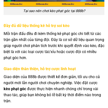
Tại sao nên chơi kèo phạt góc tại 888b?
Đầy đủ dữ liệu thống kê hỗ trợ soi kèo
Mỗi trận đấu đều đi kèm thống kê phạt góc chi tiết từ các
trận gần nhất của từng đội. Đây là cơ sở dữ liệu quan trọng
giúp người chơi phân tích trước khi quyết định vào kèo, đặc
biệt là với các loại cược tài/xỉu hoặc cược đội có nhiều
phạt góc hơn.
Giao diện thân thiện, hỗ trợ cược linh hoạt
Giao diện của 888b được thiết kế đơn giản, tối ưu cho cả
người mới lẫn người chơi chuyên nghiệp. Việc đặt cược
kèo phạt góc
được thực hiện nhanh chóng chỉ trong vài
thao tác, giúp bạn không bỏ lỡ bất kỳ thời điểm nào trong
trận.