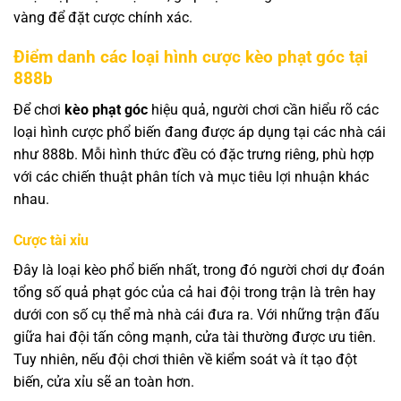
vàng để đặt cược chính xác.
Điểm danh các loại hình cược kèo phạt góc tại
888b
Để chơi
kèo phạt góc
hiệu quả, người chơi cần hiểu rõ các
loại hình cược phổ biến đang được áp dụng tại các nhà cái
như 888b. Mỗi hình thức đều có đặc trưng riêng, phù hợp
với các chiến thuật phân tích và mục tiêu lợi nhuận khác
nhau.
Cược tài xỉu
Đây là loại kèo phổ biến nhất, trong đó người chơi dự đoán
tổng số quả phạt góc của cả hai đội trong trận là trên hay
dưới con số cụ thể mà nhà cái đưa ra. Với những trận đấu
giữa hai đội tấn công mạnh, cửa tài thường được ưu tiên.
Tuy nhiên, nếu đội chơi thiên về kiểm soát và ít tạo đột
biến, cửa xỉu sẽ an toàn hơn.