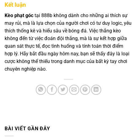
Kết luận
Kèo phạt góc
tại 888b không dành cho những ai thích sự
may rủi, mà là lựa chọn của người chơi có tư duy logic, yêu
thích thống kê và hiểu sâu về bóng đá. Việc thắng kèo
không đến từ việc đoán đội thắng, mà là sự kết hợp giữa
quan sát thực tế, đọc tình huống và tính toán thời điểm
hợp lý. Hãy bắt đầu ngày hôm nay, bạn sẽ thấy đây là loại
cược không thể thiếu trong danh mục của bất kỳ tay chơi
chuyên nghiệp nào.
BÀI VIẾT GẦN ĐÂY