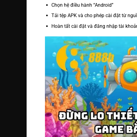
Chọn hệ điều hành “Android”
Tải tệp APK và cho phép cài đặt từ ng
Hoàn tất cài đặt và đăng nhập tài khoả