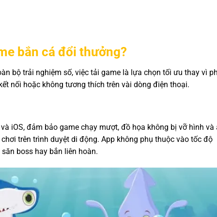
ame bắn cá đổi thưởng?
toàn bộ trải nghiệm số, việc tải game là lựa chọn tối ưu thay vì p
kết nối hoặc không tương thích trên vài dòng điện thoại.
d và iOS, đảm bảo game chạy mượt, đồ họa không bị vỡ hình và
hơi trên trình duyệt di động. App không phụ thuộc vào tốc độ
i săn boss hay bắn liên hoàn.