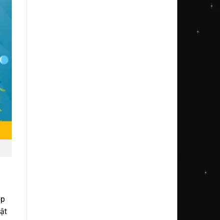
pp
ật