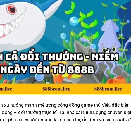
h xu hướng mạnh mẽ trong cộng đồng game thủ Việt, đặc biệt 
nh động – đổi thưởng thực tế. Tại nhà cái 888B, dụng chuyên biệ
t phá chiến lược, mang lại sự tiện lợi, ổn định và hiệu suất vư