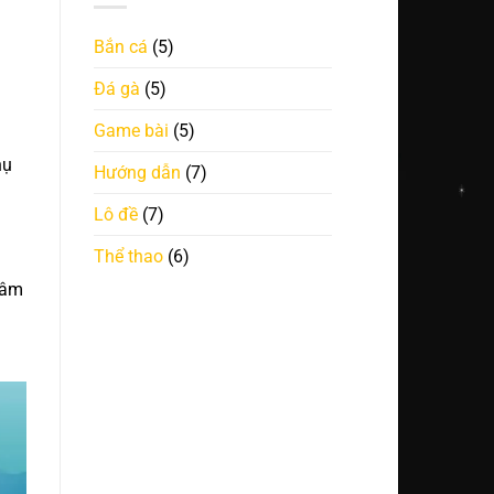
Từng
Chọi
Cú
Chỉ
Bắn cá
(5)
Đá
Có
Chuẩn
Đá gà
(5)
Đến
Từ
Chuyên
Game bài
(5)
Gia
hụ
888B
Hướng dẫn
(7)
Lô đề
(7)
Thể thao
(6)
 âm